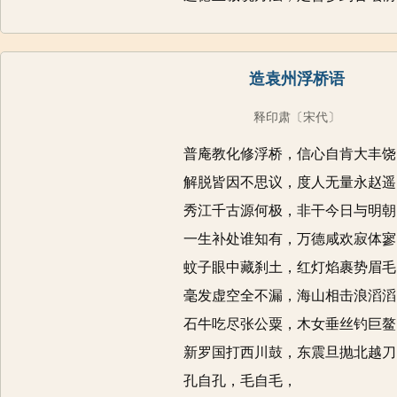
造袁州浮桥语
释印肃
〔宋代〕
普庵教化修浮桥，信心自肯大丰饶
解脱皆因不思议，度人无量永赵遥
秀江千古源何极，非干今日与明朝
一生补处谁知有，万德咸欢寂体寥
蚊子眼中藏刹土，红灯焰裹势眉毛
毫发虚空全不漏，海山相击浪滔滔
石牛吃尽张公粟，木女垂丝钓巨鳌
新罗国打西川鼓，东震旦抛北越刀
孔自孔，毛自毛，