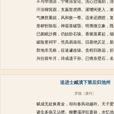
不与华池语，宁将浴室论。洗心过顷刻，浸
汗洽聊箕踞，支羸暂虎蹲。濯缨闲更入，漱
气燠胜重絸，风和敌一尊。适来还蹭蹬，复
形秽忻除垢，神嚣喜破昏。明夷徵立象，既
已阂眠沙麂，仍妨卧石猿。香驱蒸雾起，烟
破险更祠宇，凭高易庙垣。旧基绝仄足，新
胜地非无栋，征途遽改辕。贪程归路远，折
兴往留年月，诗成遗子孙。已镌东壁石，名
送进士臧濆下第后归池州
罗隐
〔唐代〕
赋成无处换黄金，却向春风动越吟。天子爱
诸生多病又沾襟。柳攀灞岸狂遮袂，水忆池