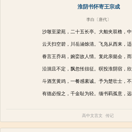
淮阴书怀寄王宗成
李白
〔唐代〕
沙墩至梁苑，二十五长亭。大舶夹双橹，中
云天扫空碧，川岳涵馀清。飞凫从西来，适
眷言王乔舄，婉娈故人情。复此亲懿会，而
沿洄且不定，飘忽怅徂征。暝投淮阴宿，欣
斗酒烹黄鸡，一餐感素诚。予为楚壮士，不
有德必报之，千金耻为轻。缅书羁孤意，远
高中文言文
传记