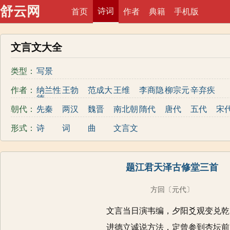
舒云网
诗词
首页
作者
典籍
手机版
文言文大全
类型：
写景
作者：
纳兰性
王勃
范成大
王维
李商隐
柳宗元
辛弃疾
德
朝代：
先秦
两汉
魏晋
南北朝
隋代
唐代
五代
宋
清代
近现代
形式：
诗
词
曲
文言文
题江君天泽古修堂三首
方回
〔元代〕
文言当日演韦编，夕阳爻观变兑乾
进德立诚说方法，定曾参到杏坛前