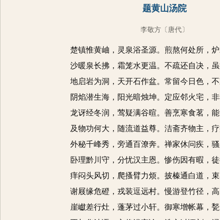
题黄山汤院
李敬方
〔唐代〕
楚镇惟黄岫，灵泉浴圣源。煎熬何处所，炉
沙暖泉长拂，霜笼水更温。不疏还自决，虽
地启岩为洞，天开石作盆。常留今日色，不
阴焰潜生海，阳光暗烛坤。定应邻火宅，非
龙讶经冬润，莺疑满谷暄。善烹寒食茗，能
及物功何大，随流道益尊。洁斋齐物主，疗
外秘千峰秀，旁通百潦奔。禅家休问疾，骚
卧理黔川守，分忧汉主恩。惨伤因有暇，徒
痒闷头风切，爬搔臂力烦。披榛通白道，束
谢屐缘危磴，戎装逗远村。慢游登竹径，高
崖巘差行灶，蓬茅过小轩。御寒增帐幕，甃