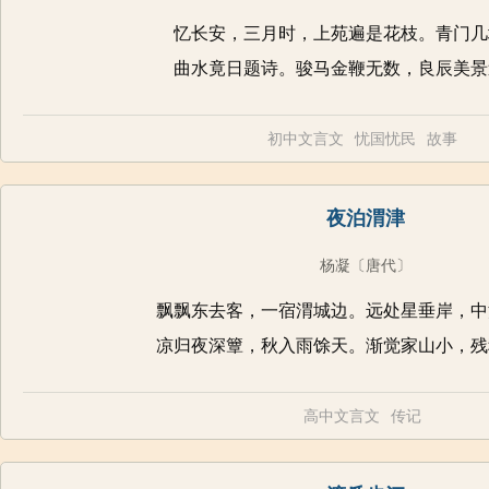
忆长安，三月时，上苑遍是花枝。青门几
曲水竟日题诗。骏马金鞭无数，良辰美景
初中文言文
忧国忧民
故事
夜泊渭津
杨凝
〔唐代〕
飘飘东去客，一宿渭城边。远处星垂岸，中
凉归夜深簟，秋入雨馀天。渐觉家山小，残
高中文言文
传记