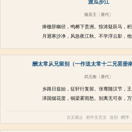
渡瓜步江
骆宾王
〔唐代〕
捧檄辞幽径，鸣榔下贵洲。惊涛疑跃马，积
月迥寒沙净，风急夜江秋。不学浮云影，他
酬太常从兄留别（一作送太常十二兄罢册
武元衡
〔唐代〕
乡路日兹始，征轩行复留。张骞随汉节，王
泽国烟花度，铜梁雾雨愁。别离无可奈，万
古文观止
初中文言文
送别
赠序