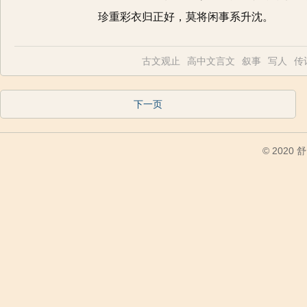
珍重彩衣归正好，莫将闲事系升沈。
古文观止
高中文言文
叙事
写人
传
下一页
© 2020
舒