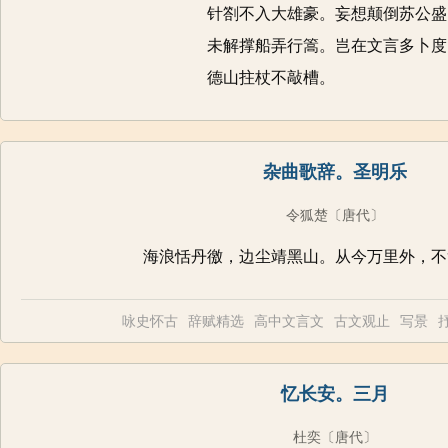
针劄不入大雄豪。妄想颠倒苏公盛
未解撑船弄行篙。岂在文言多卜度
德山拄杖不敲槽。
杂曲歌辞。圣明乐
令狐楚
〔唐代〕
海浪恬丹徼，边尘靖黑山。从今万里外，不
咏史怀古
辞赋精选
高中文言文
古文观止
写景
忆长安。三月
杜奕
〔唐代〕