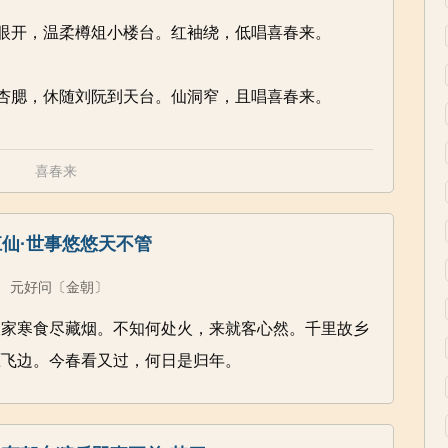
眼开，温柔樽俎小楼台。红袖绕，低唱喜春来。
杏腮，休随刘阮到天台。仙洞窄，且唱喜春来。
喜春来
仙·世事悠悠天不管
元好问
〔金朝〕
人家寒食尽藏烟。不知何处火，来就客心然。千里故乡
雁飞边。今春看又过，何日是归年。