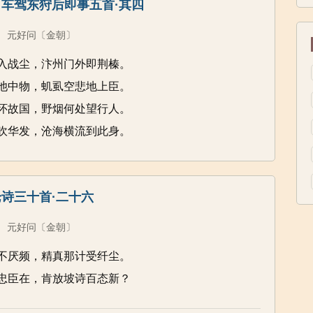
车驾东狩后即事五首·其四
元好问
〔金朝〕
入战尘，汴州门外即荆榛。
池中物，虮虱空悲地上臣。
怀故国，野烟何处望行人。
吹华发，沧海横流到此身。
论诗三十首·二十六
元好问
〔金朝〕
不厌频，精真那计受纤尘。
忠臣在，肯放坡诗百态新？