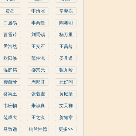
贾岛
李清照
辛弃疾
白居易
李商隐
陶渊明
曹雪芹
刘禹锡
杨万里
孟浩然
王安石
王昌龄
欧阳修
范仲淹
晏几道
温庭筠
柳宗元
张九龄
龚自珍
周邦彦
元好问
骆宾王
张若虚
黄庭坚
韦应物
朱淑真
文天祥
范成大
王之涣
贺知章
马致远
纳兰性德
更多>>