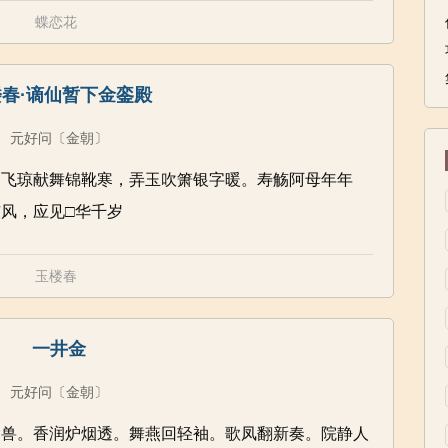
蝶恋花
春·谪仙暂下金銮殿
元好问
〔金朝〕
。飞琼献舞锦靴寒，弄玉吹箫银字暖。寿觞阿母年年
风，应见□华千岁
玉楼春
一井金
元好问
〔金朝〕
金兽。香润炉烟透。舞燕回轻袖。歌凤翻新奏。院静人