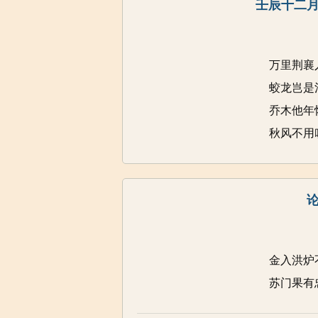
壬辰十二月
万里荆襄
蛟龙岂是
乔木他年
秋风不用
金入洪炉
苏门果有