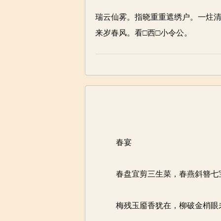
瑞云仙雾。指晓重重遮绣户。一炷
来岁春风。看□西□小令公。
春宴
春盘宜剪三生菜，春燕斜簪七
梅残玉靥香犹在，柳破金梢眼