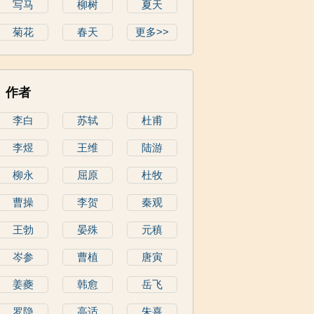
写马
柳树
夏天
菊花
春天
更多>>
作者
李白
苏轼
杜甫
李煜
王维
陆游
柳永
屈原
杜牧
曹操
李贺
秦观
王勃
晏殊
元稹
岑参
曹植
唐寅
姜夔
韩愈
岳飞
罗隐
高适
朱熹