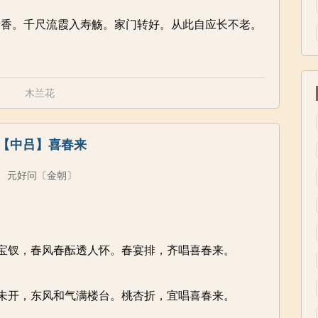
清香。千尺流霞入寿觞。家门转好。从此自应长不老。
木兰花
【中吕】喜春来
元好问
〔金朝〕
宝钗，春风春酝透人怀。春宴排，齐唱喜春来。
未开，东风和气满楼台。桃杏折，宜唱喜春来。