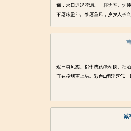
稀，永日迟迟花漏。一杯为寿。笑捧
不愿珠盈斗。惟愿董风，岁岁人长
迟日惠风柔。桃李成蹊绿渐稠。把
宜在凌烟更上头。彩色□闲浮喜气，
减