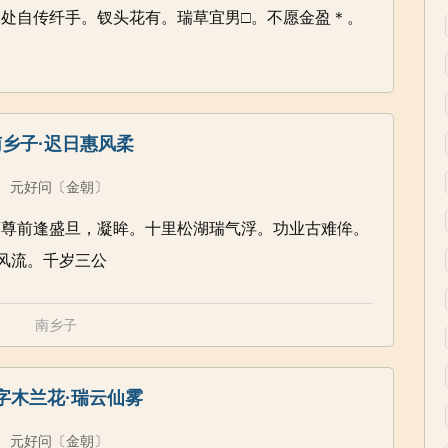
处自传纤手。钗头花有。瑞草宜男□。不愿金盈＊。
久
南乡子·迟日惠风柔
元好问
〔金朝〕
酒尊前逢盛旦，凝眸。十里松湖瑞气浮。功业古难侔。
风流。千岁三公
南乡子
字木兰花·瑞云仙雾
元好问
〔金朝〕