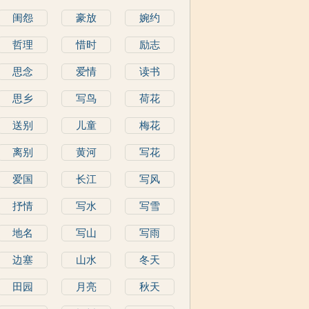
闺怨
豪放
婉约
哲理
惜时
励志
思念
爱情
读书
思乡
写鸟
荷花
送别
儿童
梅花
离别
黄河
写花
爱国
长江
写风
抒情
写水
写雪
地名
写山
写雨
边塞
山水
冬天
田园
月亮
秋天