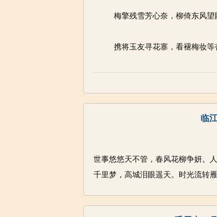
梅擎残雪芳心奈，柳倚东风望
携将玉友寻花寨，看褪梅妆等
临江
世事悠悠天不管，春风花柳争妍。
千里梦，高城泪眼遥天。时光流转