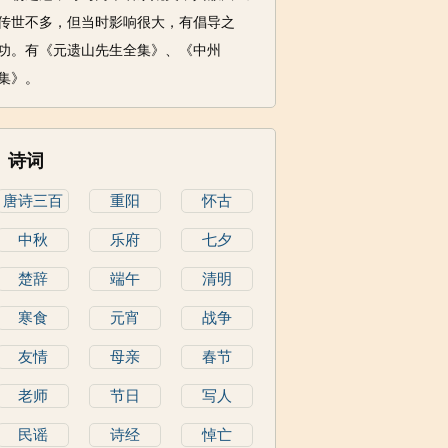
传世不多，但当时影响很大，有倡导之
功。有《元遗山先生全集》、《中州
集》。
诗词
唐诗三百
重阳
怀古
首
中秋
乐府
七夕
楚辞
端午
清明
寒食
元宵
战争
友情
母亲
春节
老师
节日
写人
民谣
诗经
悼亡