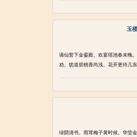
玉楼
谪仙暂下金銮殿。欢宴瑶池春未晚
劝。犹道碧桃香尚浅。花开更待几东
绿阴清书。雨茸梅子黄时候。华堂