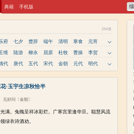
典籍
手机版
254首
乐府
七夕
楚辞
端午
清明
寒食
元宵
春节
老师
节日
写人
民谣
诗经
悼亡
王维
陆游
柳永
屈原
杜牧
曹操
李贺
惜时
励志
思念
爱情
读书
思乡
写鸟
岑参
曹植
唐寅
姜夔
韩愈
岳飞
罗隐
隋代
唐代
五代
宋代
金朝
元代
明代
离别
黄河
写花
爱国
长江
写风
抒情
辛弃疾
白居易
李商隐
陶渊明
曹雪芹
刘禹锡
杨万里
写雨
边塞
山水
冬天
田园
月亮
秋天
范仲淹
晏几道
温庭筠
柳宗元
张九龄
龚自珍
周邦彦
花·玉宇生凉秋恰半
春天
更多>>
韦应物
朱淑真
文天祥
范成大
王之涣
贺知章
马致远
元好问
〔金朝〕
清光满。兔魄呈祥冰彩烂。广寒宫里逢华旦。聪慧风流
且领绿衣诗酒劝。