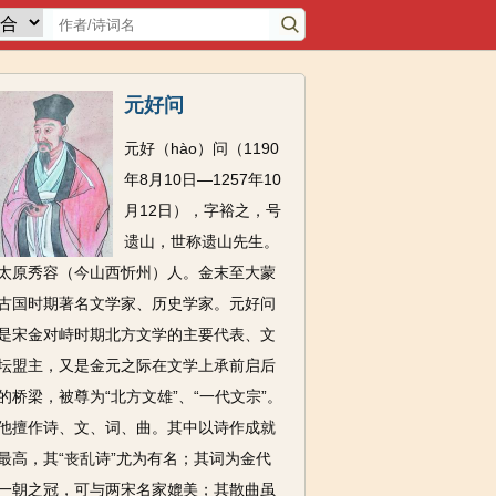
元好问
元好（hào）问（1190
年8月10日—1257年10
月12日），字裕之，号
遗山，世称遗山先生。
太原秀容（今山西忻州）人。金末至大蒙
古国时期著名文学家、历史学家。元好问
是宋金对峙时期北方文学的主要代表、文
坛盟主，又是金元之际在文学上承前启后
的桥梁，被尊为“北方文雄”、“一代文宗”。
他擅作诗、文、词、曲。其中以诗作成就
最高，其“丧乱诗”尤为有名；其词为金代
一朝之冠，可与两宋名家媲美；其散曲虽