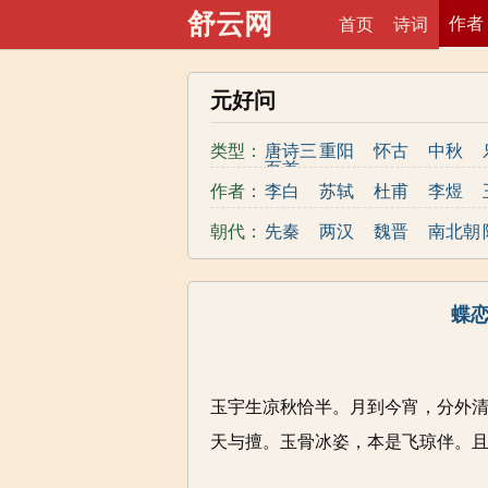
舒云网
作者
首页
诗词
元好问
类型：
唐诗三
重阳
怀古
中秋
百首
战争
友情
母亲
作者：
李白
苏轼
杜甫
李煜
闺怨
豪放
婉约
哲理
秦观
王勃
晏殊
元稹
朝代：
先秦
两汉
魏晋
南北朝
荷花
送别
儿童
梅花
高适
朱熹
贾岛
李清照
清代
近现代
写水
写雪
地名
写山
孟浩然
王安石
王昌龄
欧阳修
蝶恋
写马
柳树
夏天
菊花
元好问
骆宾王
张若虚
黄庭坚
纳兰性
更多>>
德
玉宇生凉秋恰半。月到今宵，分外
天与擅。玉骨冰姿，本是飞琼伴。