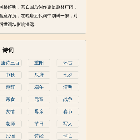
风格鲜明，其亡国后词作更是题材广阔，
含意深沉，在晚唐五代词中别树一帜，对
后世词坛影响深远。
诗词
唐诗三百
重阳
怀古
首
中秋
乐府
七夕
楚辞
端午
清明
寒食
元宵
战争
友情
母亲
春节
老师
节日
写人
民谣
诗经
悼亡