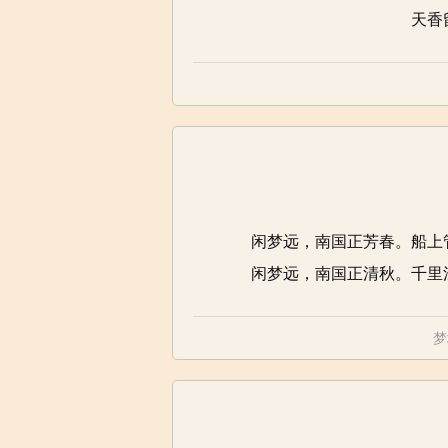
天香
闲梦远，南国正芳春。船上
闲梦远，南国正清秋。千里
梦