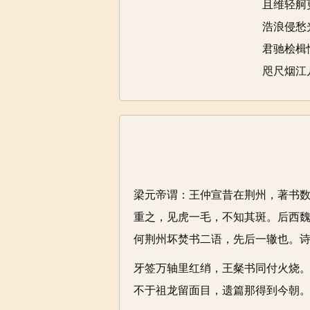
且维轻舸
浩浪侵愁
君驰桧楫
咫尺烟江
梁元帝谓：王仲宣昔在荆州，著书
重之，见虎一毛，不知其斑。后西
何荆州坏焚书二语，先后一辙也。
牙签万轴里红绡，王粲书同付火烧
不于祖龙留面目，遗篇那得到今朝