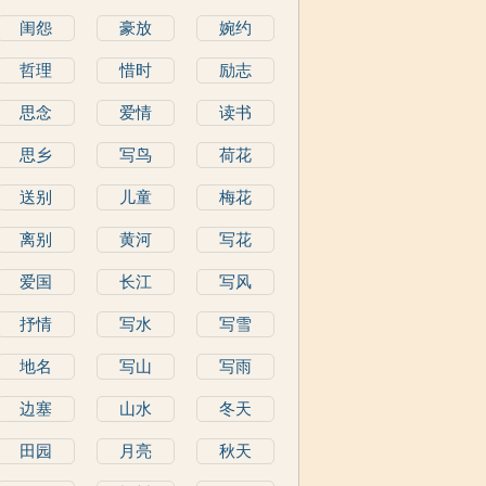
闺怨
豪放
婉约
哲理
惜时
励志
思念
爱情
读书
思乡
写鸟
荷花
送别
儿童
梅花
离别
黄河
写花
爱国
长江
写风
抒情
写水
写雪
地名
写山
写雨
边塞
山水
冬天
田园
月亮
秋天