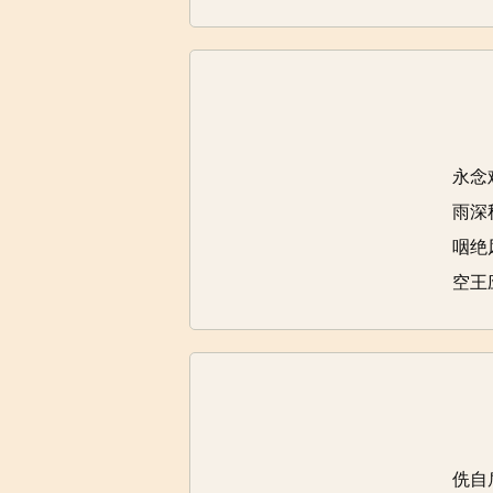
永念
雨深
咽绝
空王
侁自