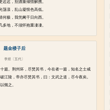
更迟迟，别酒重倾惜解携。
光荡漾，乱山凝恨色高低。
情何极，我凭阑干日向西。
几多地，不须怀抱重凄凄。
题金楼子后
李煜
〔五代〕
数十篇。荆州坏，尽焚其书，今在者一篇，知名之士咸
魏破江陵，帝亦尽焚其书，曰：文武之道，尽今夜矣。
诗以慨之。
。
。