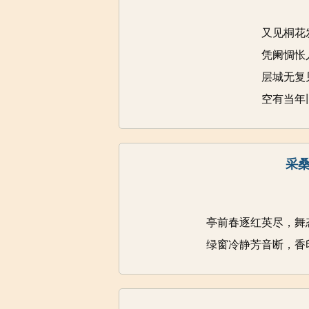
又见桐花
凭阑惆怅
层城无复
空有当年
采桑
亭前春逐红英尽，舞
绿窗冷静芳音断，香