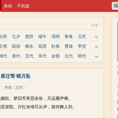
典籍
手机版
67首
乐府
七夕
楚辞
端午
清明
寒食
元宵
春节
老师
节日
写人
民谣
诗经
悼亡
王维
陆游
柳永
屈原
杜牧
曹操
李贺
惜时
励志
思念
爱情
读书
思乡
写鸟
岑参
曹植
唐寅
姜夔
韩愈
岳飞
罗隐
隋代
唐代
五代
宋代
金朝
元代
明代
离别
黄河
写花
爱国
长江
写风
抒情
辛弃疾
白居易
李商隐
陶渊明
曹雪芹
刘禹锡
杨万里
写雨
边塞
山水
冬天
田园
月亮
秋天
范仲淹
晏几道
温庭筠
柳宗元
张九龄
龚自珍
周邦彦
喜迁莺·晓月坠
春天
更多>>
韦应物
朱淑真
文天祥
范成大
王之涣
贺知章
马致远
李煜
〔五代〕
枕频欹。梦回芳草思依依，天远雁声稀。
画堂深院。片红休埽尽从伊，留待舞人归。