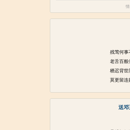
情
残莺何事
老舌百般
栖迟背世
莫更留连
送邓