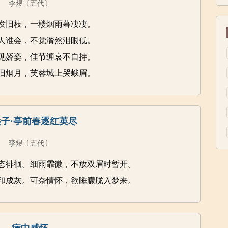
李煜
〔五代〕
发旧枝，一楼烟雨暮凄凄。
人谁会，不觉潸然泪眼低。
见娇姿，佳节缠哀不自持。
旧烟月，芙蓉城上哭蛾眉。
子·亭前春逐红英尽
李煜
〔五代〕
态徘徊。细雨霏微，不放双眉时暂开。
印成灰。可奈情怀，欲睡朦胧入梦来。