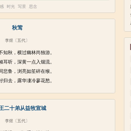
感
时光
写景
思念
秋莺
李煜
〔五代〕
不知秋，横过幽林尚独游。
倾耳听，深黄一点入烟流。
同悲鲁，浏亮如笙碎在缑。
好归去，露华凄冷蓼花愁。
王二十弟从益牧宣城
李煜
〔五代〕