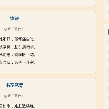
悼诗
李煜
〔五代〕
难消释，孤怀痛自嗟。
秋寂莫，愁引病增加。
风前思，昏朦眼上花。
应念我，穷子正迷家。
书琵琶背
李煜
〔五代〕
肩如削，难胜数缕绦。