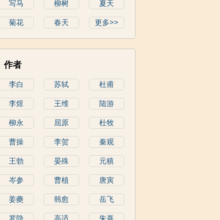
写马
柳树
夏天
菊花
春天
更多>>
作者
李白
苏轼
杜甫
李煜
王维
陆游
柳永
屈原
杜牧
曹操
李贺
秦观
王勃
晏殊
元稹
岑参
曹植
唐寅
姜夔
韩愈
岳飞
罗隐
高适
朱熹