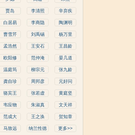
贾岛
李清照
辛弃疾
白居易
李商隐
陶渊明
曹雪芹
刘禹锡
杨万里
孟浩然
王安石
王昌龄
欧阳修
范仲淹
晏几道
温庭筠
柳宗元
张九龄
龚自珍
周邦彦
元好问
骆宾王
张若虚
黄庭坚
韦应物
朱淑真
文天祥
范成大
王之涣
贺知章
马致远
纳兰性德
更多>>