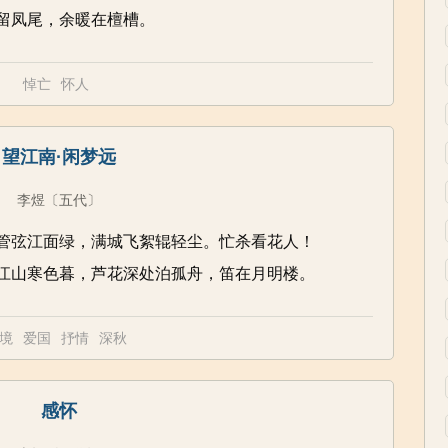
留凤尾，余暖在檀槽。
悼亡
怀人
望江南·闲梦远
李煜
〔五代〕
管弦江面绿，满城飞絮辊轻尘。忙杀看花人！
江山寒色暮，芦花深处泊孤舟，笛在月明楼。
境
爱国
抒情
深秋
感怀