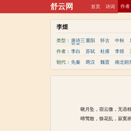
舒云网
作者
首页
诗词
李煜
类型：
唐诗三
重阳
怀古
中秋
百首
战争
友情
母亲
作者：
李白
苏轼
杜甫
李煜
闺怨
豪放
婉约
哲理
秦观
王勃
晏殊
元稹
朝代：
先秦
两汉
魏晋
南北朝
荷花
送别
儿童
梅花
高适
朱熹
贾岛
李清照
清代
近现代
写水
写雪
地名
写山
孟浩然
王安石
王昌龄
欧阳修
写马
柳树
夏天
菊花
元好问
骆宾王
张若虚
黄庭坚
纳兰性
更多>>
德
晓月坠，宿云微，无语
啼莺散，馀花乱，寂寞