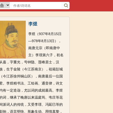
李煜
李煜（937年8月15日
―978年8月13日），
南唐元宗（即南唐中
主）李璟第六子，初名
从嘉，字重光，号钟隐、莲峰居士，汉
族，生于金陵（今江苏南京），祖籍彭城
（今江苏徐州铜山区），南唐最后一位国
君。李煜精书法、工绘画、通音律，诗文
均有一定造诣，尤以词的成就最高。李煜
的词，继承了晚唐以来温庭筠、韦庄等花
间派词人的传统，又受李璟、冯延巳等的
影响，语言明快、形象生动、用情真挚，